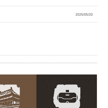
2025/05/20