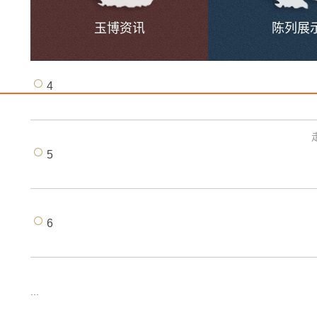
3
玉博资讯
陈列展
4
5
6
...