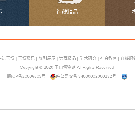
示
馆藏精品
走进玉博
|
玉博资讯
|
陈列展示
|
馆藏精品
|
学术研究
|
社会教育
|
在线服
Copyright © 2020
玉山博物馆
All Rights Reserved.
赣ICP备20006503号
皖公网安备 34080002000232号