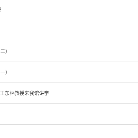
品
（二）
（一）
人王东林教授来我馆讲学